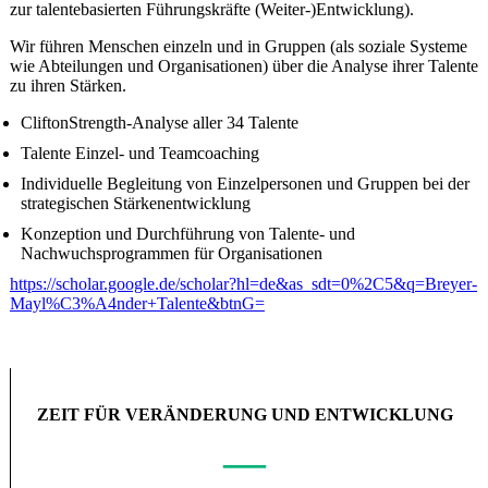
zur talentebasierten Führungskräfte (Weiter-)Entwicklung).
Wir führen Menschen einzeln und in Gruppen (als soziale Systeme
wie Abteilungen und Organisationen) über die Analyse ihrer Talente
zu ihren Stärken.
CliftonStrength-Analyse aller 34 Talente
Talente Einzel- und Teamcoaching
Individuelle Begleitung von Einzelpersonen und Gruppen bei der
strategischen Stärkenentwicklung
Konzeption und Durchführung von Talente- und
Nachwuchsprogrammen für Organisationen
https://scholar.google.de/scholar?hl=de&as_sdt=0%2C5&q=Breyer-
Mayl%C3%A4nder+Talente&btnG=
ZEIT FÜR VERÄNDERUNG UND ENTWICKLUNG
—